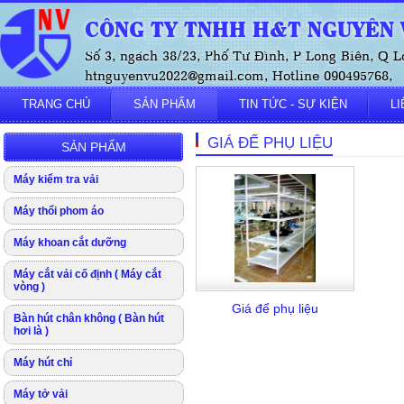
CÔNG TY TNHH H&T NGUYÊN V
Số 3, ngách 38/23, Phố Tư Đình, P Long Biên, Q L
htnguyenvu2022@gmail.com, Hotline 090495768,
TRANG CHỦ
SẢN PHẨM
TIN TỨC - SỰ KIỆN
LI
GIÁ ĐỂ PHỤ LIỆU
SẢN PHẨM
Máy kiểm tra vải
Máy thổi phom áo
Máy khoan cắt dưỡng
Máy cắt vải cố định ( Máy cắt
vòng )
Giá để phụ liệu
Bàn hút chân không ( Bàn hút
hơi là )
Máy hút chỉ
Máy tở vải