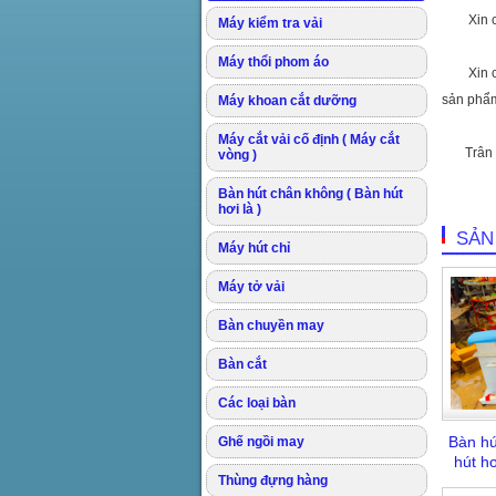
Xin cha
Máy kiểm tra vải
Máy thổi phom áo
Xin chân 
sản phẩ
Máy khoan cắt dưỡng
Máy cắt vải cố định ( Máy cắt
Trân tr
vòng )
Bàn hút chân không ( Bàn hút
hơi là )
SẢN
Máy hút chỉ
Máy tở vải
Bàn chuyền may
Bàn cắt
Các loại bàn
Bàn h
Ghế ngồi may
hút hơ
Thùng đựng hàng