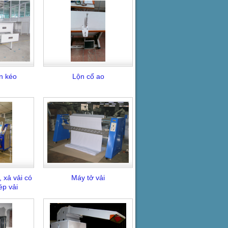
n kéo
Lộn cổ ao
i, xả vải có
Máy tở vải
ép vải