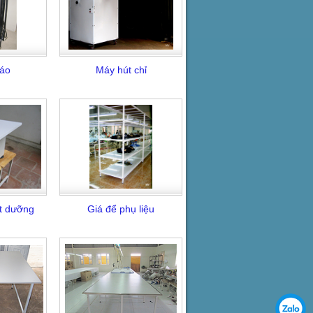
 áo
Máy hút chỉ
t dưỡng
Giá để phụ liệu