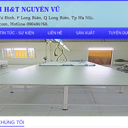
 H&T NGUYÊN VŨ
 Tư Đình, P Long Biên, Q Long Biên, Tp Hà Nội,
om, Hotline 090495768,
TIN TỨC - SỰ KIỆN
LIÊN HỆ
SẢN XUẤT
TUYỂN DỤ
CHÚNG TÔI