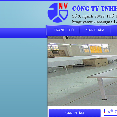
CÔNG TY TNHH
Số 3, ngách 38/23, Phố
htnguyenvu2022@gmail.c
TRANG CHỦ
SẢN PHẨM
VỀ 
SẢN PHẨM