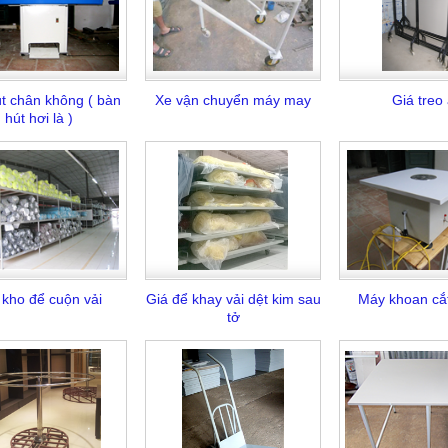
út chân không ( bàn
Xe vận chuyển máy may
Giá treo
hút hơi là )
 kho để cuộn vải
Giá để khay vải dệt kim sau
Máy khoan cắ
tở