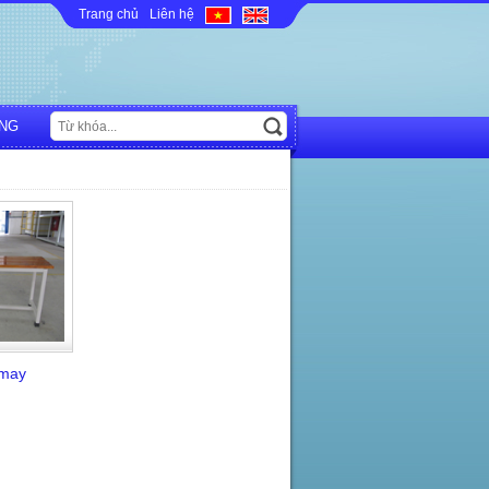
Trang chủ
Liên hệ
NG
 may