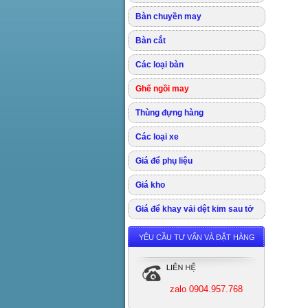
Bàn chuyền may
Bàn cắt
Các loại bàn
Ghế ngồi may
Thùng đựng hàng
Các loại xe
Giá để phụ liệu
Giá kho
Giá để khay vải dệt kim sau tở
YÊU CẦU TƯ VẤN VÀ ĐẶT HÀNG
zalo 0904.957.768