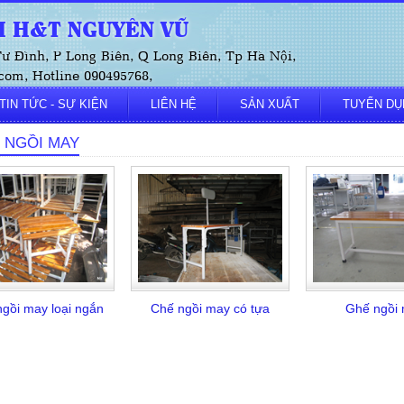
 H&T NGUYÊN VŨ
 Tư Đình, P Long Biên, Q Long Biên, Tp Hà Nội,
om, Hotline 090495768,
TIN TỨC - SỰ KIỆN
LIÊN HỆ
SẢN XUẤT
TUYỂN DỤ
 NGỒI MAY
gồi may loại ngắn
Chế ngồi may có tựa
Ghế ngồi