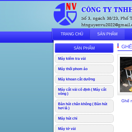
CÔNG TY TNHH
Số 3, ngách 38/23, Phố
htnguyenvu2022@gmail.c
TRANG CHỦ
SẢN PHẨM
GHẾ
SẢN PHẨM
Máy kiểm tra vải
Máy thổi phom áo
Máy khoan cắt dưỡng
Máy cắt vải cố định ( Máy cắt
vòng )
Ghế n
Bàn hút chân không ( Bàn hút
hơi là )
Máy hút chỉ
Máy tở vải