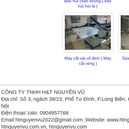
Bàn hút chân không ( bàn
hút hơi là )
Máy cắt vải cố định ( Máy
Sửa
cắt vòng )
CÔNG TY TNHH H&T NGUYÊN VŨ
Địa chỉ: Số 3, ngách 38/23, Phố Tư Đình, P.Long Biên,
Nội
Điện thoại/ zalo: 0904957768
Email:
htnguyenvu2022@gmail.com
;Website: www.htng
htnguyenvu.com.vn, htnguyenvu.com