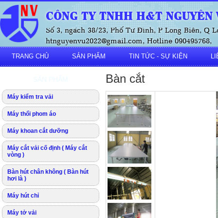
CÔNG TY TNHH H&T NGUYÊN V
Số 3, ngách 38/23, Phố Tư Đình, P Long Biên, Q L
htnguyenvu2022@gmail.com, Hotline 090495768,
TRANG CHỦ
SẢN PHẨM
TIN TỨC - SỰ KIỆN
LI
Bàn cắt
SẢN PHẨM
Máy kiểm tra vải
Máy thổi phom áo
Máy khoan cắt dưỡng
Máy cắt vải cố định ( Máy cắt
vòng )
Bàn hút chân không ( Bàn hút
hơi là )
Máy hút chỉ
Máy tở vải