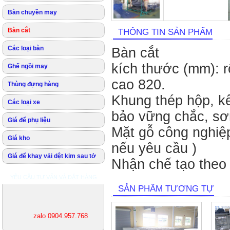
Bàn chuyền may
Bàn cắt
THÔNG TIN SẢN PHẨM
Các loại bàn
Bàn cắt
kích thước (mm): r
Ghế ngồi may
cao 820.
Thùng đựng hàng
Khung thép hộp, kê
Các loại xe
bảo vững chắc, sơn
Giá để phụ liệu
Mặt gỗ công nghiê
Giá kho
nếu yêu cầu )
Giá để khay vải dệt kim sau tở
Nhận chế tạo theo
YÊU CẦU TƯ VẤN VÀ ĐẶT HÀNG
SẢN PHẨM TƯƠNG TỰ
zalo 0904.957.768