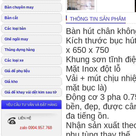
Bàn chuyền may
Bàn cắt
THÔNG TIN SẢN PHẨM
Các loại bàn
Bàn hút chân khô
Kích thước bục h
Ghế ngồi may
x 650 x 750
Thùng đựng hàng
Khung sơn tĩnh điê
Các loại xe
Mặt Inox đột lỗ
Giá để phụ liệu
Vải + mút chịu nhiê
Giá kho
mặt bục là)
Giá để khay vải dệt kim sau tở
Động cơ 3 pha 0.7
bền, đẹp, được câ
YÊU CẦU TƯ VẤN VÀ ĐẶT HÀNG
đa tiếng ồn.
Nhận sản xuất theo 
zalo 0904.957.768
phụ tùng thay thế.