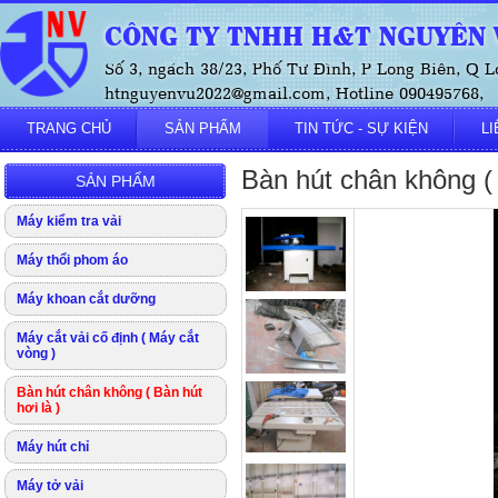
CÔNG TY TNHH H&T NGUYÊN V
Số 3, ngách 38/23, Phố Tư Đình, P Long Biên, Q L
htnguyenvu2022@gmail.com, Hotline 090495768,
TRANG CHỦ
SẢN PHẨM
TIN TỨC - SỰ KIỆN
LI
Bàn hút chân không (
SẢN PHẨM
Máy kiểm tra vải
Máy thổi phom áo
Máy khoan cắt dưỡng
Máy cắt vải cố định ( Máy cắt
vòng )
Bàn hút chân không ( Bàn hút
hơi là )
Máy hút chỉ
Máy tở vải