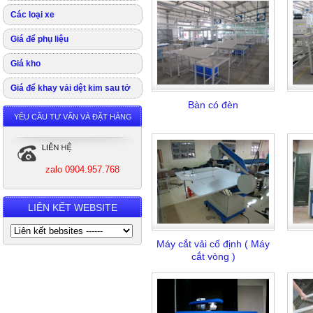
Các loại xe
Giá để phụ liệu
Giá kho
Giá để khay vải dệt kim sau tở
Bàn có đèn
YÊU CẦU TƯ VẤN VÀ ĐẶT HÀNG
zalo 0904.957.768
LIÊN KẾT WEBSITE
Máy cắt vải cố định ( Máy
cắt vòng )