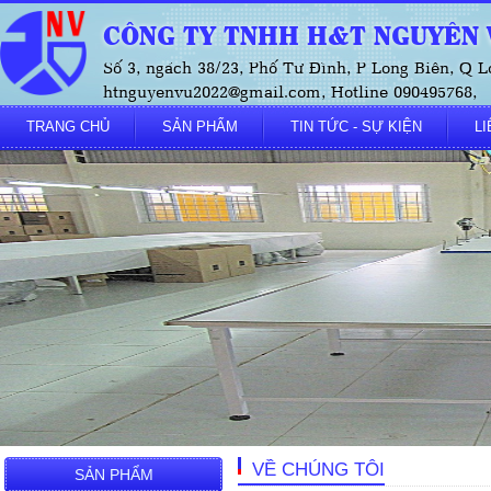
CÔNG TY TNHH H&T NGUYÊN V
Số 3, ngách 38/23, Phố Tư Đình, P Long Biên, Q L
htnguyenvu2022@gmail.com, Hotline 090495768,
TRANG CHỦ
SẢN PHẨM
TIN TỨC - SỰ KIỆN
LI
VỀ CHÚNG TÔI
SẢN PHẨM