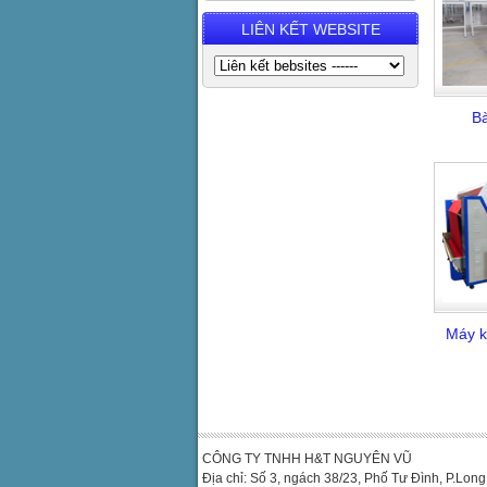
LIÊN KẾT WEBSITE
Ba
Máy k
CÔNG TY TNHH H&T NGUYÊN VŨ
Địa chỉ: Số 3, ngách 38/23, Phố Tư Đình, P.Lon