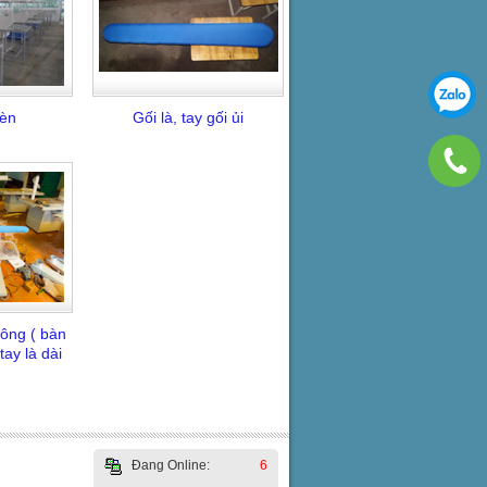
èn
Gối là, tay gối ủi
hông ( bàn
 tay là dài
Đang Online:
6