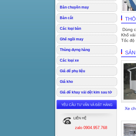
Bàn chuyền may
Bàn cắt
THÔ
Các loại bàn
Dùng ch
Khổ va
Ghế ngồi may
Tốc độ
Thùng đựng hàng
SẢN
Các loại xe
Giá để phụ liệu
Giá kho
Giá để khay vải dệt kim sau tở
YÊU CẦU TƯ VẤN VÀ ĐẶT HÀNG
Xe ch
zalo 0904.957.768