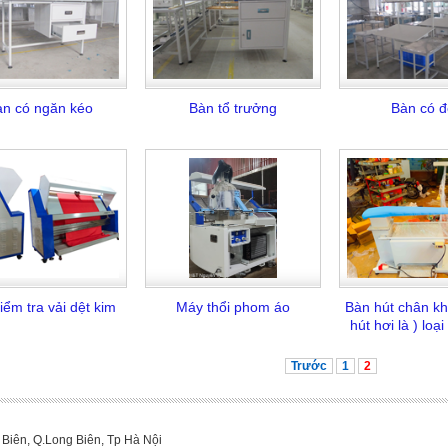
̀n có ngăn kéo
Bàn tổ trưởng
Bàn có đ
iểm tra vải dệt kim
Máy thổi phom áo
Bàn hút chân k
hút hơi là ) loại
Trước
1
2
g Biên, Q.Long Biên, Tp Hà Nội