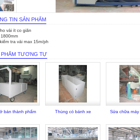
NG TIN SẢN PHẨM
o vải ít co giãn
̉i 1800mm
 kiểm tra vải max 15m/ph
 PHẨM TƯƠNG TỰ
ở bán thành phẩm
Thùng có bánh xe
Sửa chữa máy 