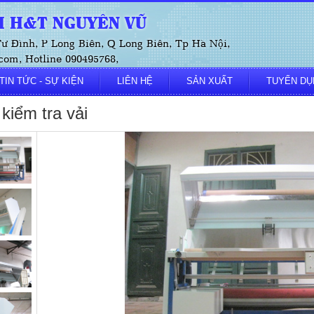
 H&T NGUYÊN VŨ
 Tư Đình, P Long Biên, Q Long Biên, Tp Hà Nội,
om, Hotline 090495768,
TIN TỨC - SỰ KIỆN
LIÊN HỆ
SẢN XUẤT
TUYỂN DỤ
kiểm tra vải