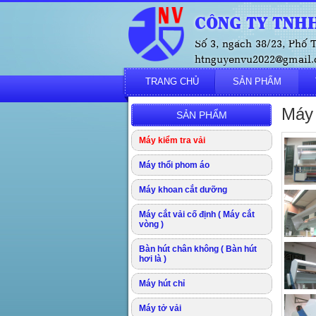
CÔNG TY TNHH
Số 3, ngách 38/23, Phố
htnguyenvu2022@gmail.c
TRANG CHỦ
SẢN PHẨM
Máy 
SẢN PHẨM
Máy kiểm tra vải
Máy thổi phom áo
Máy khoan cắt dưỡng
Máy cắt vải cố định ( Máy cắt
vòng )
Bàn hút chân không ( Bàn hút
hơi là )
Máy hút chỉ
Máy tở vải