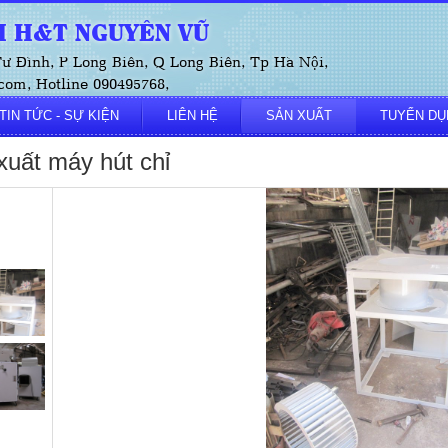
 H&T NGUYÊN VŨ
 Tư Đình, P Long Biên, Q Long Biên, Tp Hà Nội,
om, Hotline 090495768,
TIN TỨC - SỰ KIỆN
LIÊN HỆ
SẢN XUẤT
TUYỂN DỤ
xuất máy hút chỉ