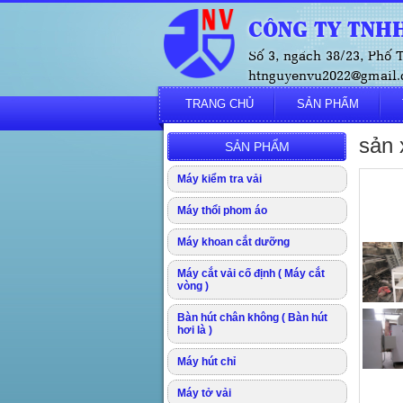
CÔNG TY TNHH
Số 3, ngách 38/23, Phố
htnguyenvu2022@gmail.c
TRANG CHỦ
SẢN PHẨM
sản 
SẢN PHẨM
Máy kiểm tra vải
Máy thổi phom áo
Máy khoan cắt dưỡng
Máy cắt vải cố định ( Máy cắt
vòng )
Bàn hút chân không ( Bàn hút
hơi là )
Máy hút chỉ
Máy tở vải