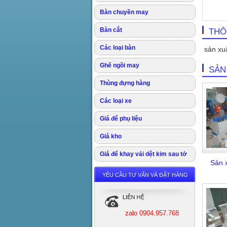
Bàn chuyền may
Bàn cắt
THÔ
Các loại bàn
sản xuấ
Ghế ngồi may
SẢN
Thùng đựng hàng
Các loại xe
Giá để phụ liệu
Giá kho
Giá để khay vải dệt kim sau tở
Sản x
YÊU CẦU TƯ VẤN VÀ ĐẶT HÀNG
zalo 0904.957.768