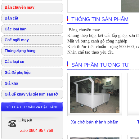
Bàn chuyền may
Bàn cắt
THÔNG TIN SẢN PHẨM
Các loại bàn
Băng chuyền may
Khung thép hộp, kết cấu lắp ghép, sơn ti
Ghế ngồi may
Mặt và bưng cạnh gỗ công nghiệp
Kích thước tiêu chuẩn : rộng 500-600, 
Thùng đựng hàng
Nhận chế tạo theo yêu cầu
Các loại xe
SẢN PHẨM TƯƠNG TỰ
Giá để phụ liệu
Giá kho
Giá để khay vải dệt kim sau tở
YÊU CẦU TƯ VẤN VÀ ĐẶT HÀNG
Xe chở bán thành phẩm
zalo 0904.957.768