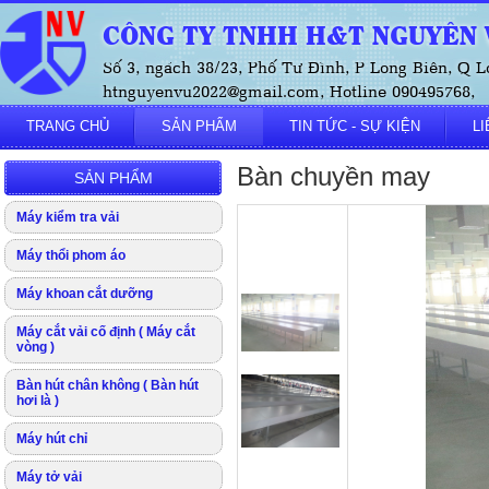
CÔNG TY TNHH H&T NGUYÊN V
Số 3, ngách 38/23, Phố Tư Đình, P Long Biên, Q L
htnguyenvu2022@gmail.com, Hotline 090495768,
TRANG CHỦ
SẢN PHẨM
TIN TỨC - SỰ KIỆN
LI
Bàn chuyền may
SẢN PHẨM
Máy kiểm tra vải
Máy thổi phom áo
Máy khoan cắt dưỡng
Máy cắt vải cố định ( Máy cắt
vòng )
Bàn hút chân không ( Bàn hút
hơi là )
Máy hút chỉ
Máy tở vải