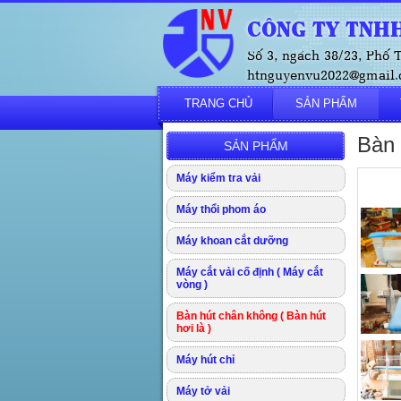
CÔNG TY TNHH
Số 3, ngách 38/23, Phố
htnguyenvu2022@gmail.c
TRANG CHỦ
SẢN PHẨM
Bàn 
SẢN PHẨM
Máy kiểm tra vải
Máy thổi phom áo
Máy khoan cắt dưỡng
Máy cắt vải cố định ( Máy cắt
vòng )
Bàn hút chân không ( Bàn hút
hơi là )
Máy hút chỉ
Máy tở vải