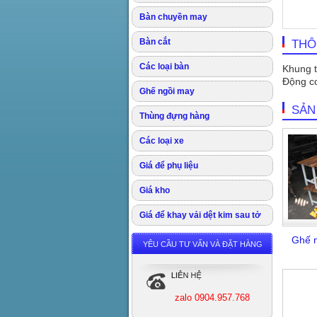
Bàn chuyền may
Bàn cắt
THÔ
Các loại bàn
Khung t
Động cơ
Ghế ngồi may
SẢN
Thùng đựng hàng
Các loại xe
Giá để phụ liệu
Giá kho
Giá để khay vải dệt kim sau tở
Ghế n
YÊU CẦU TƯ VẤN VÀ ĐẶT HÀNG
zalo 0904.957.768