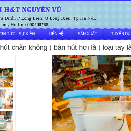
 H&T NGUYÊN VŨ
 Tư Đình, P Long Biên, Q Long Biên, Tp Hà Nội,
om, Hotline 090495768,
TIN TỨC - SỰ KIỆN
LIÊN HỆ
SẢN XUẤT
TUYỂN DỤ
hút chân không ( bàn hút hơi là ) loại tay l