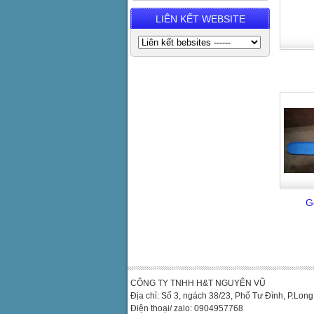
LIÊN KẾT WEBSITE
Gố
CÔNG TY TNHH H&T NGUYÊN VŨ
Địa chỉ: Số 3, ngách 38/23, Phố Tư Đình, P.Lon
Điện thoại/ zalo: 0904957768