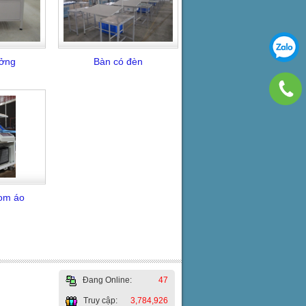
ưởng
Bàn có đèn
hom áo
Đang Online:
47
Truy cập:
3,784,926