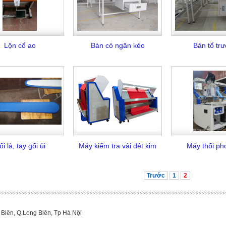
Lộn cổ ao
Bàn có ngăn kéo
Bàn tổ tr
i là, tay gối ủi
Máy kiểm tra vải dệt kim
Máy thổi p
Trước
1
2
g Biên, Q.Long Biên, Tp Hà Nội