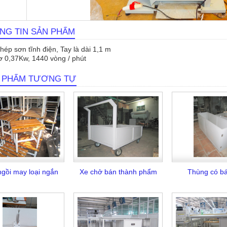
NG TIN SẢN PHẨM
hép sơn tĩnh điện, Tay là dài 1,1 m
 0,37Kw, 1440 vòng / phút
 PHẨM TƯƠNG TỰ
gồi may loại ngắn
Xe chở bán thành phẩm
Thùng có b