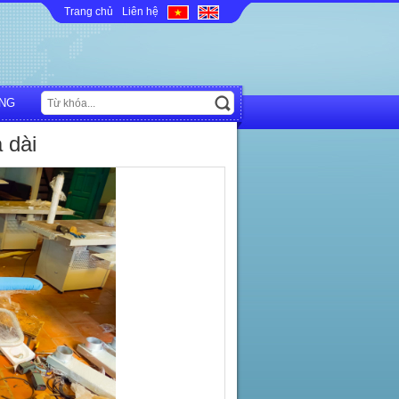
Trang chủ
Liên hệ
NG
à dài