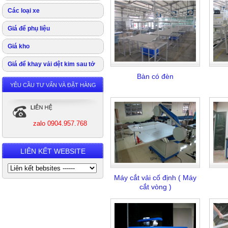
Các loại xe
Giá để phụ liệu
Giá kho
Giá để khay vải dệt kim sau tở
Bàn có đèn
YÊU CẦU TƯ VẤN VÀ ĐẶT HÀNG
zalo 0904.957.768
LIÊN KẾT WEBSITE
Máy cắt vải cố định ( Máy
cắt vòng )