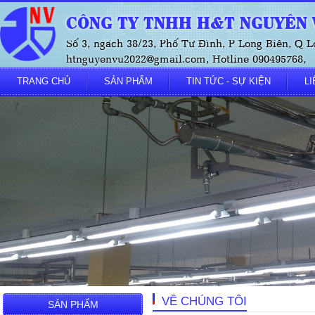
CÔNG TY TNHH H&T NGUYÊN V
Số 3, ngách 38/23, Phố Tư Đình, P Long Biên, Q L
htnguyenvu2022@gmail.com, Hotline 090495768,
TRANG CHỦ
SẢN PHẨM
TIN TỨC - SỰ KIỆN
LI
VỀ CHÚNG TÔI
SẢN PHẨM